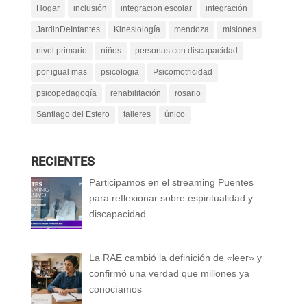
Hogar
inclusión
integracion escolar
integración
JardinDeInfantes
Kinesiología
mendoza
misiones
nivel primario
niños
personas con discapacidad
por igual mas
psicologia
Psicomotricidad
psicopedagogía
rehabilitación
rosario
Santiago del Estero
talleres
único
RECIENTES
Participamos en el streaming Puentes
para reflexionar sobre espiritualidad y
discapacidad
La RAE cambió la definición de «leer» y
confirmó una verdad que millones ya
conocíamos