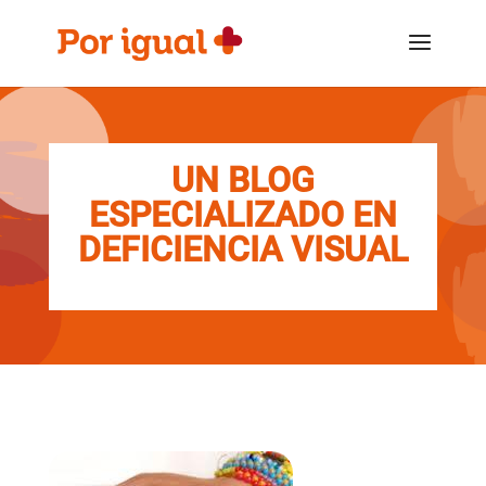
Saltar
Saltar
al
a
contenido
la
navegación
UN BLOG
ESPECIALIZADO EN
DEFICIENCIA VISUAL