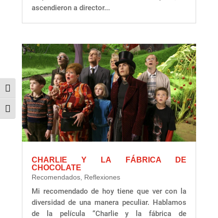
ascendieron a director...
Alternar alto contraste
Alternar tamaño de letra
CHARLIE Y LA FÁBRICA DE
CHOCOLATE
Recomendados
,
Reflexiones
Mi recomendado de hoy tiene que ver con la
diversidad de una manera peculiar. Hablamos
de la película “Charlie y la fábrica de