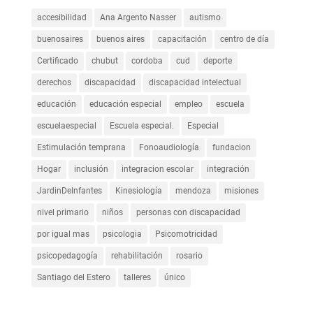
accesibilidad
Ana Argento Nasser
autismo
buenosaires
buenos aires
capacitación
centro de día
Certificado
chubut
cordoba
cud
deporte
derechos
discapacidad
discapacidad intelectual
educación
educación especial
empleo
escuela
escuelaespecial
Escuela especial.
Especial
Estimulación temprana
Fonoaudiología
fundacion
Hogar
inclusión
integracion escolar
integración
JardinDeInfantes
Kinesiología
mendoza
misiones
nivel primario
niños
personas con discapacidad
por igual mas
psicologia
Psicomotricidad
psicopedagogía
rehabilitación
rosario
Santiago del Estero
talleres
único