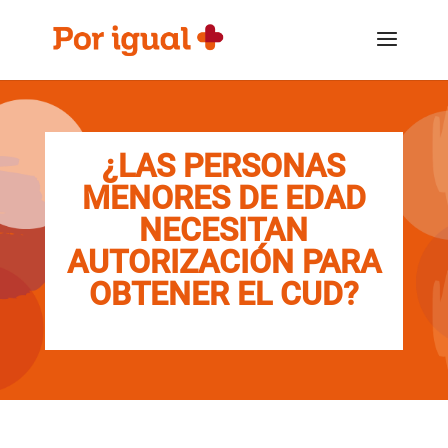
Saltar
Saltar
al
a
contenido
la
navegación
¿LAS PERSONAS
MENORES DE EDAD
NECESITAN
AUTORIZACIÓN PARA
OBTENER EL CUD?