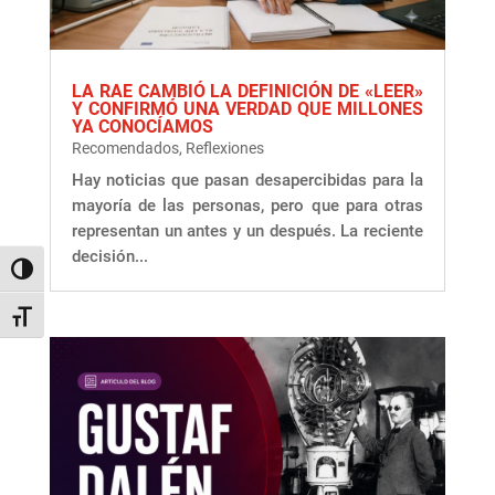
LA RAE CAMBIÓ LA DEFINICIÓN DE «LEER»
Y CONFIRMÓ UNA VERDAD QUE MILLONES
YA CONOCÍAMOS
Recomendados
,
Reflexiones
Hay noticias que pasan desapercibidas para la
mayoría de las personas, pero que para otras
representan un antes y un después. La reciente
decisión...
Alternar alto contraste
Alternar tamaño de letra