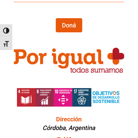
Doná
Alternar alto contraste
Alternar tamaño de letra
Dirección
Córdoba, Argentina