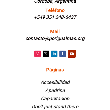
Córdoba, Argentina
Teléfono
+549 351 248-6437
Mail
contacto@porigualmas.org
Instagram
Twitter
LinkedIn
Facebook
YouTube
Páginas
PÁGINAS
Accesibilidad
Apadrina
Capacitacion
Don’t just stand there