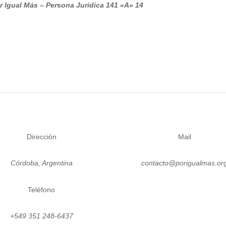
r Igual Más – Persona
Jurídica 141 «A» 14
Dirección
Mail
Córdoba, Argentina
contacto@porigualmas.or
Teléfono
Seguir
Seguir
Seguir
Seguir
Se
+549 351 248-6437