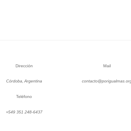
Dirección
Mail
Córdoba, Argentina
contacto@porigualmas.or
Teléfono
Seguir
Seguir
Seguir
Seguir
Se
+549 351 248-6437