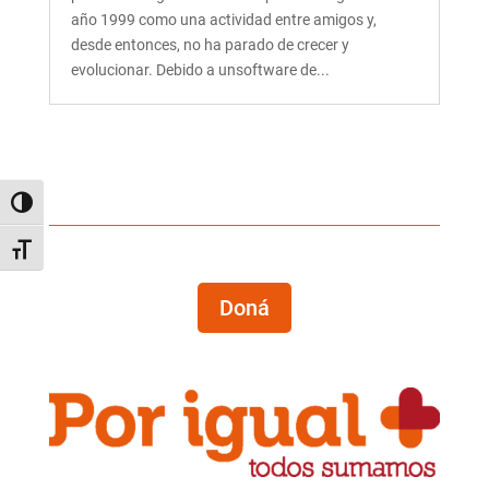
año 1999 como una actividad entre amigos y,
desde entonces, no ha parado de crecer y
evolucionar. Debido a unsoftware de...
Alternar alto contraste
Alternar tamaño de letra
Doná