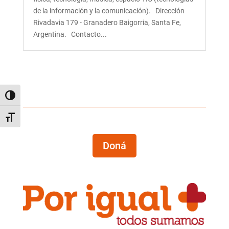
de la información y la comunicación). Dirección
Rivadavia 179 - Granadero Baigorria, Santa Fe,
Argentina. Contacto...
Alternar alto contraste
Alternar tamaño de letra
Doná