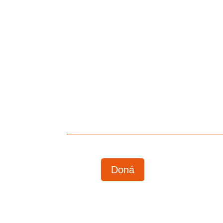
Por Igual Más
DIRECCION Cordoba N° 315 - Centro EsteN
CARACTERÍSTICAS Para niños Sordos e Hipoac
Doná