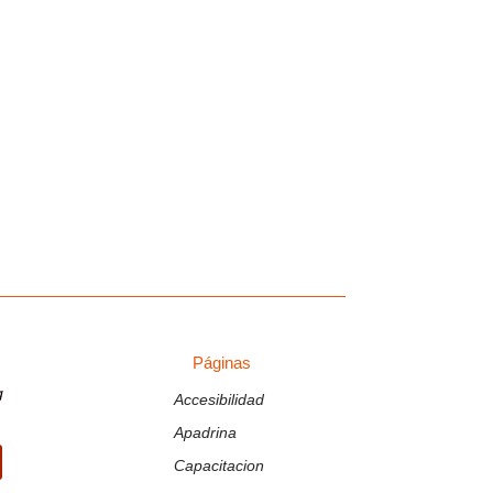
Mail: escuelaespecial03@yahoo.com.ar
Páginas
Páginas
g
Accesibilidad
Apadrina
Capacitacion
ir