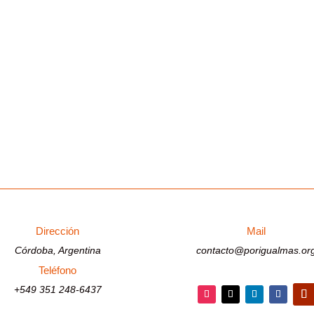
euquen - ConfluenciaCP: 8300 CONTACTO Teléfono: 02994424150
úsicos cuenta con:...
Dirección
Mail
Córdoba, Argentina
contacto@porigualmas.or
Teléfono
+549 351 248-6437
Seguir
Seguir
Seguir
Seguir
Segu