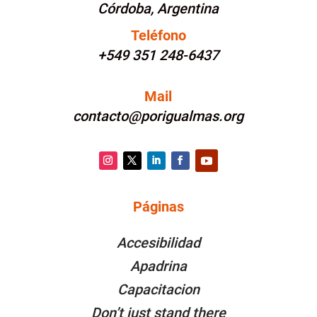
Córdoba, Argentina
Teléfono
+549 351 248-6437
Mail
contacto@porigualmas.org
Instagram
Twitter
LinkedIn
Facebook
YouTube
Páginas
PÁGINAS
Accesibilidad
Apadrina
Capacitacion
Don’t just stand there