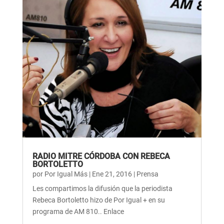
RADIO MITRE CÓRDOBA CON REBECA
BORTOLETTO
por
Por Igual Más
|
Ene 21, 2016
|
Prensa
Les compartimos la difusión que la periodista
Rebeca Bortoletto hizo de Por Igual + en su
programa de AM 810.. Enlace