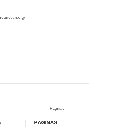
proanebcn.org/
Páginas
PÁGINAS
g