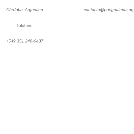
Córdoba, Argentina
contacto@porigualmas.or
Teléfono
Seguir
Seguir
Seguir
Seguir
Se
+549 351 248-6437