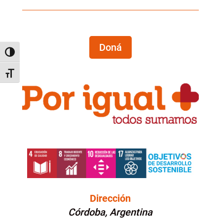
Doná
Alternar alto contraste
Alternar tamaño de letra
Dirección
Córdoba, Argentina