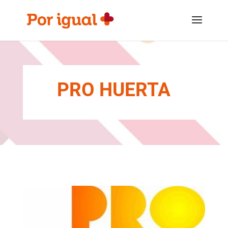
Saltar
Saltar
al
a
contenido
la
navegación
PRO HUERTA