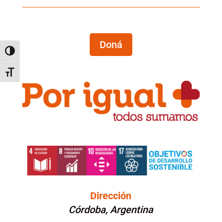
Doná
Alternar alto contraste
Alternar tamaño de letra
Dirección
Córdoba, Argentina