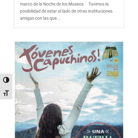
marco de la Noche de los Museos. Tuvimos la
posibilidad de estar al lado de otras instituciones
amigas con las que...
Alternar alto contraste
Alternar tamaño de letra