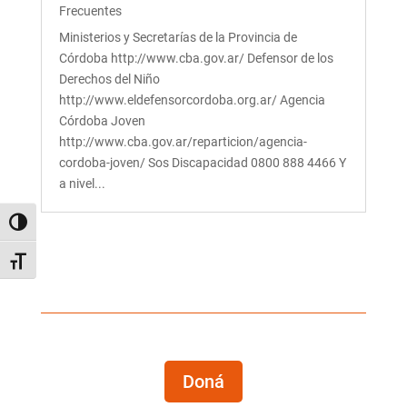
Frecuentes
Ministerios y Secretarías de la Provincia de
Córdoba http://www.cba.gov.ar/ Defensor de los
Derechos del Niño
http://www.eldefensorcordoba.org.ar/ Agencia
Córdoba Joven
http://www.cba.gov.ar/reparticion/agencia-
cordoba-joven/ Sos Discapacidad 0800 888 4466 Y
a nivel...
Alternar alto contraste
Alternar tamaño de letra
Doná