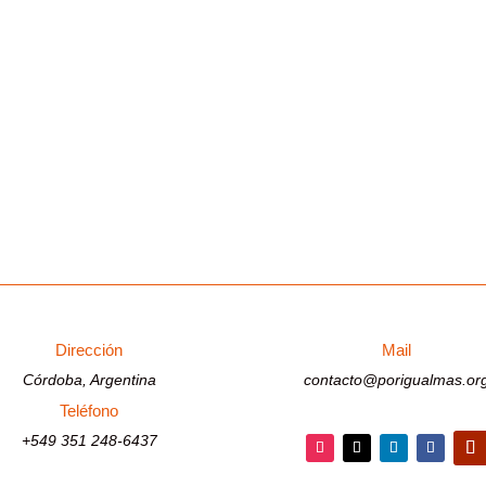
elebra el Día Internacional de la Ataxia. Queremos compartir con v
onocimiento y comprensión de este...
Dirección
Mail
Córdoba, Argentina
contacto@porigualmas.or
Teléfono
+549 351 248-6437
Seguir
Seguir
Seguir
Seguir
Segu