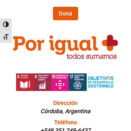
Doná
Alternar alto contraste
Alternar tamaño de letra
Dirección
Córdoba, Argentina
Teléfono
+549 351 248-6437