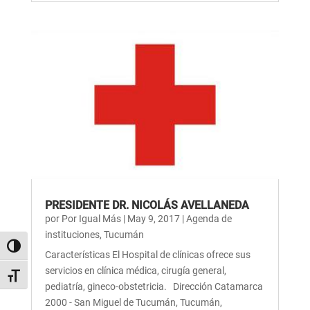
PRESIDENTE DR. NICOLÁS AVELLANEDA
por
Por Igual Más
|
May 9, 2017
|
Agenda de
instituciones
,
Tucumán
Alternar alto contraste
Características El Hospital de clínicas ofrece sus
servicios en clínica médica, cirugía general,
Alternar tamaño de letra
pediatría, gineco-obstetricia. Dirección Catamarca
2000 - San Miguel de Tucumán, Tucumán,