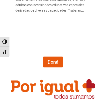
adultos con necesidades educativas especiales
derivadas de diversas capacidades. Trabajan...
Alternar alto contraste
Alternar tamaño de letra
Doná