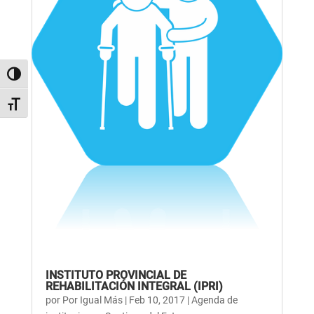
Alternar alto contraste
Alternar tamaño de letra
INSTITUTO PROVINCIAL DE
REHABILITACIÓN INTEGRAL (IPRI)
por
Por Igual Más
|
Feb 10, 2017
|
Agenda de