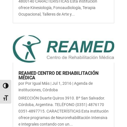
4800140 CARACTERÍSTICAS Esta institución
ofrece Kinesiología, Fonoaudiología, Terapia
Ocupacional, Talleres de Arte y...
REAMED CENTRO DE REHABILITACIÓN
MÉDICA
por
Por Igual Más
|
Jul 1, 2016
|
Agenda de
Alternar alto contraste
instituciones
,
Córdoba
DIRECCIÓN Duarte Quiros 3910. Bº San Salvador.
Alternar tamaño de letra
Córdoba, Argentina. TELÉFONO (0351) 4876170
0351-4897715. CARACTERÍSTICAS Esta institución
ofrece programas de Neurorehabilitación Intensiva
e Integrales contando con un...