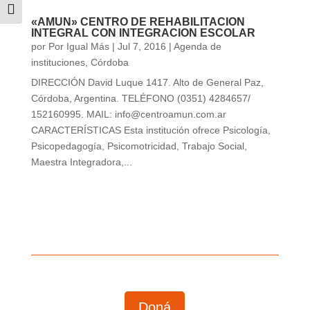
Alternar tamaño de letra
«AMUN» CENTRO DE REHABILITACION
INTEGRAL CON INTEGRACION ESCOLAR
por
Por Igual Más
|
Jul 7, 2016
|
Agenda de
instituciones
,
Córdoba
DIRECCIÓN David Luque 1417. Alto de General Paz,
Córdoba, Argentina. TELÉFONO (0351) 4284657/
152160995. MAIL: info@centroamun.com.ar
CARACTERÍSTICAS Esta institución ofrece Psicología,
Psicopedagogía, Psicomotricidad, Trabajo Social,
Maestra Integradora,...
Doná