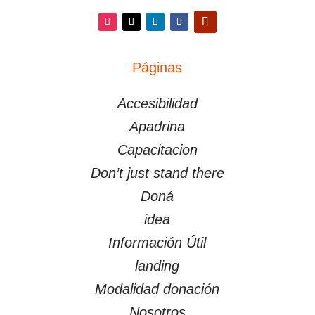
Instagram
Twitter
LinkedIn
Facebook
YouTube
Páginas
PÁGINAS
Accesibilidad
Apadrina
Capacitacion
Don’t just stand there
Doná
idea
Información Útil
landing
Modalidad donación
Nosotros