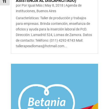
ASISTENCIA AL DISCAPACITADO)
Alternar tamaño de letra
por
Por Igual Más
|
May 8, 2018
|
Agenda de
instituciones
,
Buenos Aires
Características: Taller de producción y trabajos
para empresas. Brinda contención, enseñanza de
oficios y ayuda para la inserción laboral de PcD.
Dirección: Lamadrid 524, Lomas de Zamora. Datos
de contacto: Teléfono: (011) 4292-8743 Mail:
tallerapeadlomas@hotmail.com...