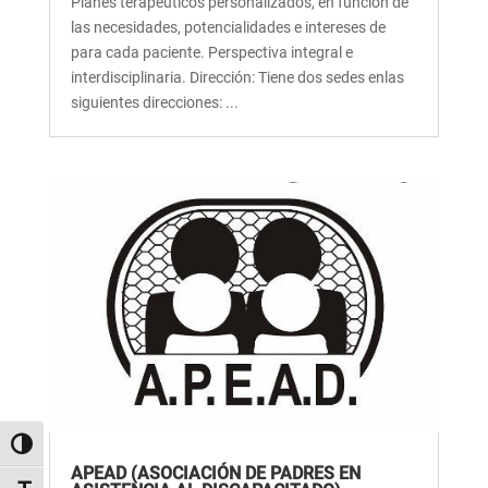
Planes terapéuticos personalizados, en función de
las necesidades, potencialidades e intereses de
para cada paciente. Perspectiva integral e
interdisciplinaria. Dirección: Tiene dos sedes enlas
siguientes direcciones: ...
Alternar alto contraste
APEAD (ASOCIACIÓN DE PADRES EN