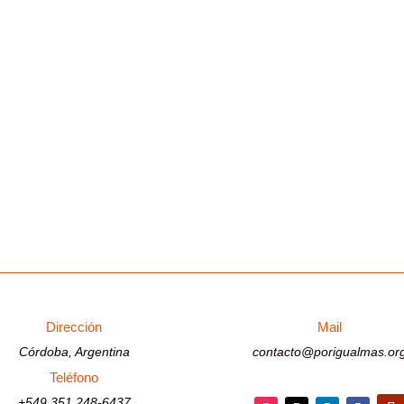
l Más forma parte de Potenciar Solidario. Esta organización promueve
na y tejer redes. A partir de 2025, fuimos seleccionados entre ONG de..
Dirección
Mail
Córdoba, Argentina
contacto@porigualmas.or
Teléfono
+549 351 248-6437