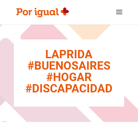
Saltar
Saltar
al
a
contenido
la
navegación
LAPRIDA
#BUENOSAIRES
#HOGAR
#DISCAPACIDAD