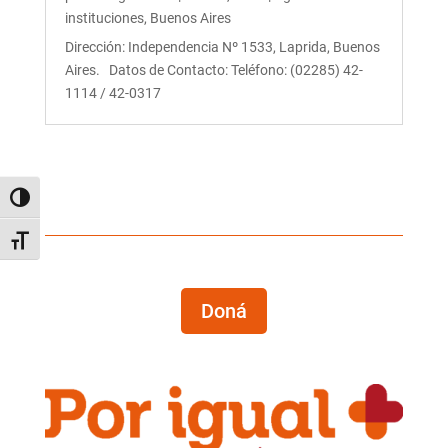
instituciones
,
Buenos Aires
Dirección: Independencia Nº 1533, Laprida, Buenos
Aires. Datos de Contacto: Teléfono: (02285) 42-
1114 / 42-0317
Alternar alto contraste
Alternar tamaño de letra
Doná