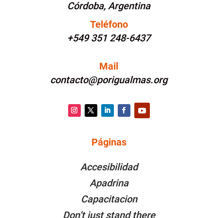
Córdoba, Argentina
Teléfono
+549 351 248-6437
Mail
contacto@porigualmas.org
Instagram
Twitter
LinkedIn
Facebook
YouTube
Páginas
PÁGINAS
Accesibilidad
Apadrina
Capacitacion
Don’t just stand there