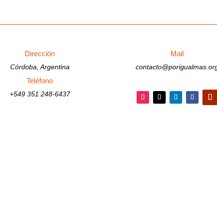
Dirección
Mail
Córdoba, Argentina
contacto@porigualmas.or
Teléfono
+549 351 248-6437
Seguir
Seguir
Seguir
Seguir
Segu