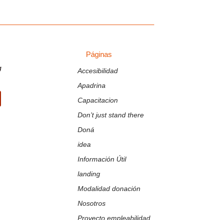
Páginas
PÁGINAS
g
Accesibilidad
Apadrina
Capacitacion
ir
Don’t just stand there
Doná
idea
Información Útil
landing
Modalidad donación
Nosotros
Proyecto empleabilidad