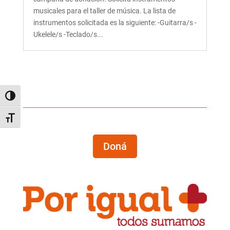
musicales para el taller de música. La lista de
instrumentos solicitada es la siguiente: -Guitarra/s -
Ukelele/s -Teclado/s...
Alternar alto contraste
Alternar tamaño de letra
Doná