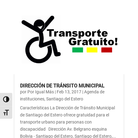
DIRECCIÓN DE TRÁNSITO MUNICIPAL
por
Por Igual Más
|
Feb 13, 2017
|
Agenda de
instituciones
,
Santiago del Estero
Alternar alto contraste
Características La Dirección de Tránsito Municipal
Alternar tamaño de letra
de Santiago del Estero ofrece gratuidad para el
transporte urbano para personas con
discapacidad Dirección Av. Belgrano esquina
Bolivia - Santiago del Estero, Santiago del Estero,...