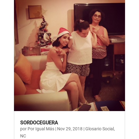
SORDOCEGUERA
por
Por Igual Más
|
Nov 29, 2018
|
Glosario Social
,
NC