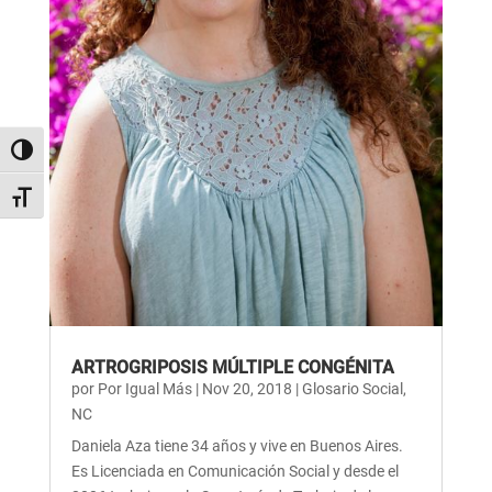
Alternar alto contraste
Alternar tamaño de letra
ARTROGRIPOSIS MÚLTIPLE CONGÉNITA
por
Por Igual Más
|
Nov 20, 2018
|
Glosario Social
,
NC
Daniela Aza tiene 34 años y vive en Buenos Aires.
Es Licenciada en Comunicación Social y desde el