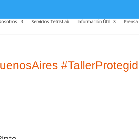
Nosotros
Servicios TetrisLab
Información Útil
Prensa
uenosAires #TallerProtegi
Pinto