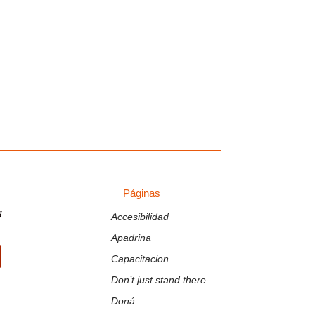
Páginas
Páginas
g
Accesibilidad
Apadrina
Capacitacion
ir
Don’t just stand there
Doná