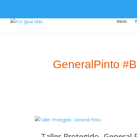
Inicio
GeneralPinto #B
Taller Protegido- General 