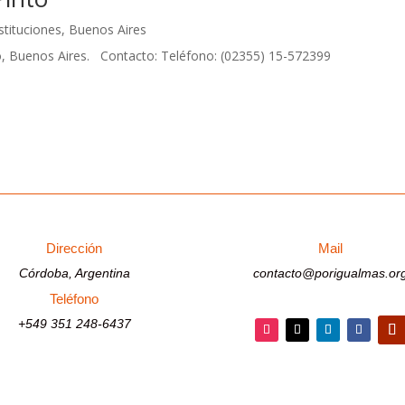
stituciones
,
Buenos Aires
o, Buenos Aires. Contacto: Teléfono: (02355) 15-572399
Dirección
Mail
Córdoba, Argentina
contacto@porigualmas.or
Teléfono
+549 351 248-6437
Seguir
Seguir
Seguir
Seguir
Segu