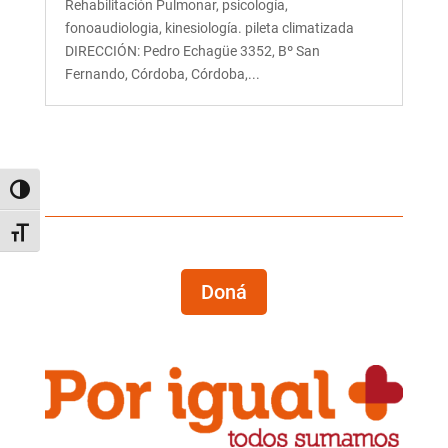
Rehabilitación Pulmonar, psicología,
fonoaudiologia, kinesiología. pileta climatizada
DIRECCIÓN: Pedro Echagüe 3352, Bº San
Fernando, Córdoba, Córdoba,...
Alternar alto contraste
Alternar tamaño de letra
Doná