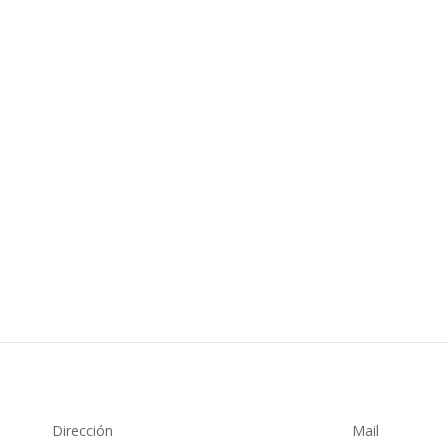
do un nuevo post a nuestro blog corporativo y queremos compartirlo
a nos diréis qué os parece, os esperamos. ¡Un abrazo!
Dirección
Mail