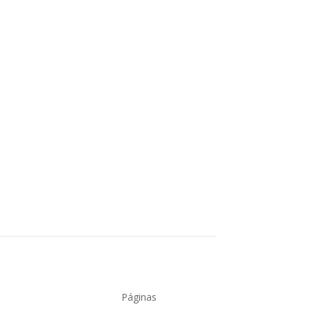
 con todos vosotros. Lo hemos titulado
Páginas