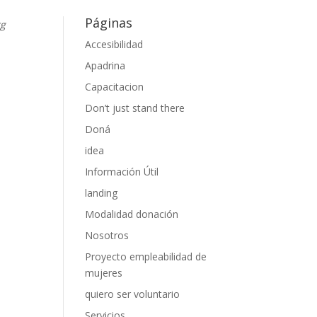
Páginas
rg
Accesibilidad
Apadrina
guir
Capacitacion
Don’t just stand there
Doná
idea
Información Útil
landing
Modalidad donación
Nosotros
Proyecto empleabilidad de
mujeres
quiero ser voluntario
Servicios