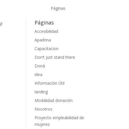
Páginas
Páginas
rg
Accesibilidad
Apadrina
guir
Capacitacion
Don’t just stand there
Doná
idea
Información Útil
landing
Modalidad donación
Nosotros
Proyecto empleabilidad de
mujeres