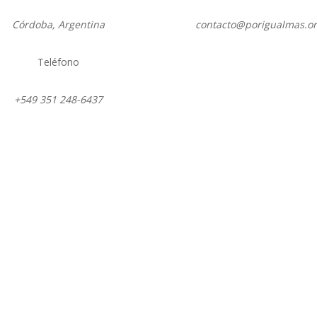
Córdoba, Argentina
contacto@porigualmas.o
Teléfono
Seguir
Seguir
Seguir
Seguir
Se
+549 351 248-6437