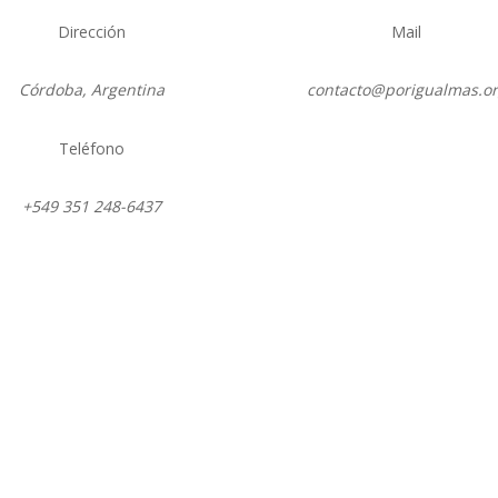
Dirección
Mail
Córdoba, Argentina
contacto@porigualmas.o
Teléfono
Seguir
Seguir
Seguir
Seguir
Se
+549 351 248-6437