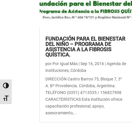
FUNDACIÓN PARA EL BIENESTAR
DEL NIÑO – PROGRAMA DE
ASISTENCIA A LA FIBROSIS
QUÍSTICA.
por
Por Igual Más
|
Sep 16, 2016
|
Agenda de
instituciones
,
Córdoba
DIRECCIÓN Castro Barros 75, Bloque 7, 3°
A. Bº Providencia. Córdoba, Argentina.
Alternar alto contraste
TELÉFONO (0351) 4713535 / 156827998
Alternar tamaño de letra
CARACTERÍSTICAS Esta institución ofrece
capacitación profesional, apoyo,
asesoramiento,...