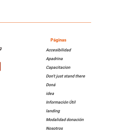
Páginas
PÁGINAS
g
Accesibilidad
Apadrina
Capacitacion
k
Tube
Don’t just stand there
Doná
idea
Información Útil
landing
Modalidad donación
Nosotros