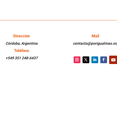
Dirección
Mail
Córdoba, Argentina
contacto@porigualmas.or
Teléfono
+549 351 248-6437
Instagram
Twitter
LinkedIn
Faceboo
You