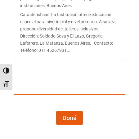
instituciones
,
Buenos Aires
Características: La Institución ofrece educación
especial para nivel inicial y nivel primario. A su vez,
propone diversidad de talleres inclusivos.
Dirección: Soldado Sosa y El Lazo, Gregoria
Laferrere, La Matanza, Buenos Aires. Contacto:
Teléfono: 011 46267931...
Alternar alto contraste
Alternar tamaño de letra
Doná