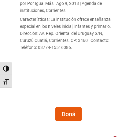
por
Por Igual Más
|
Ago 9, 2018
|
Agenda de
instituciones
,
Corrientes
Características: La institución ofrece enseñanza
especial en los niveles inicial, infantes y primario.
Dirección: Av. Rep. Oriental del Uruguay S/N,
Curuzú Cuatiá, Corrientes. CP: 3460 Contacto:
Teléfono: 03774-15516086.
Alternar alto contraste
Alternar tamaño de letra
Doná