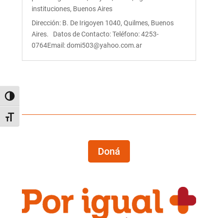
instituciones
,
Buenos Aires
Dirección: B. De Irigoyen 1040, Quilmes, Buenos
Aires. Datos de Contacto: Teléfono: 4253-
0764Email: domi503@yahoo.com.ar
Alternar alto contraste
Alternar tamaño de letra
Doná