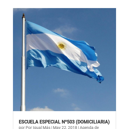
ESCUELA ESPECIAL Nº503 (DOMICILIARIA)
por
Por Igual Más
|
May 22, 2018
|
Agenda de