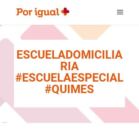
Saltar
Saltar
al
a
contenido
la
navegación
ESCUELADOMICILIA
RIA
#ESCUELAESPECIAL
#QUIMES