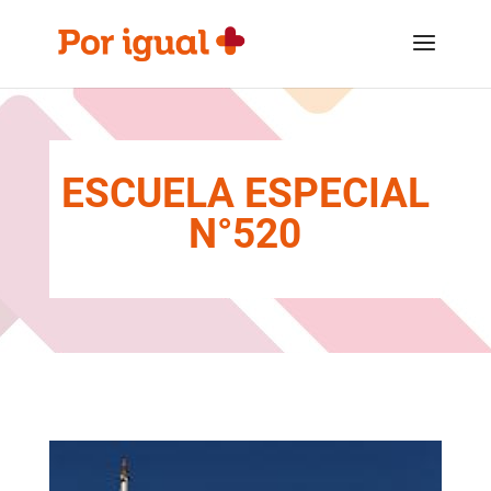
Saltar
Saltar
al
a
contenido
la
navegación
ESCUELA ESPECIAL
N°520