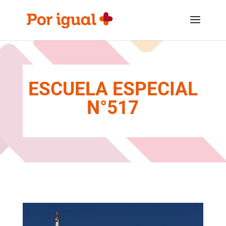
Saltar
Saltar
al
a
contenido
la
navegación
ESCUELA ESPECIAL
N°517