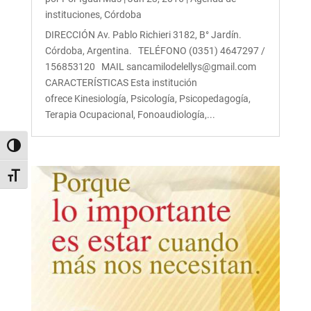
instituciones
,
Córdoba
DIRECCIÓN Av. Pablo Richieri 3182, B° Jardín.
Córdoba, Argentina. TELÉFONO (0351) 4647297 /
156853120 MAIL sancamilodelellys@gmail.com
CARACTERÍSTICAS Esta institución
ofrece Kinesiología, Psicología, Psicopedagogía,
Terapia Ocupacional, Fonoaudiología,...
Alternar alto contraste
Alternar tamaño de letra