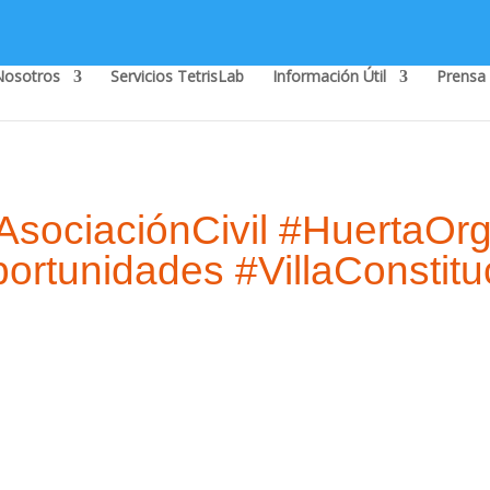
Nosotros
Servicios TetrisLab
Información Útil
Prensa
AsociaciónCivil #HuertaOr
ortunidades #VillaConstitu