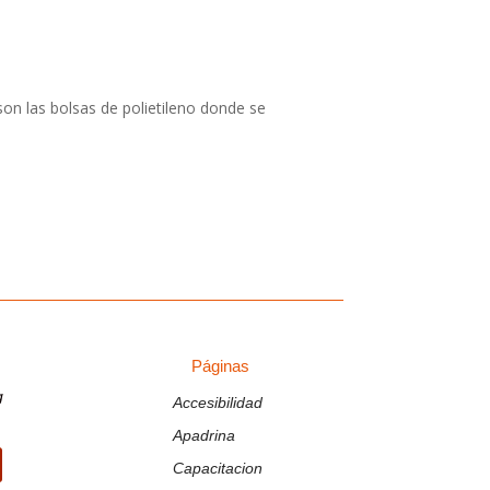
 son las bolsas de polietileno donde se
Páginas
Páginas
g
Accesibilidad
Apadrina
Capacitacion