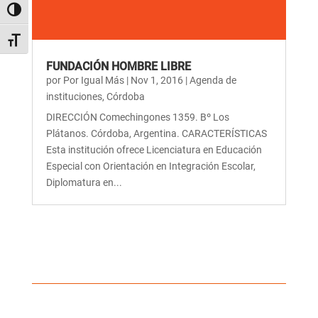
Alternar alto contraste
Alternar tamaño de letra
FUNDACIÓN HOMBRE LIBRE
por
Por Igual Más
|
Nov 1, 2016
|
Agenda de
instituciones
,
Córdoba
DIRECCIÓN Comechingones 1359. Bº Los
Plátanos. Córdoba, Argentina. CARACTERÍSTICAS
Esta institución ofrece Licenciatura en Educación
Especial con Orientación en Integración Escolar,
Diplomatura en...