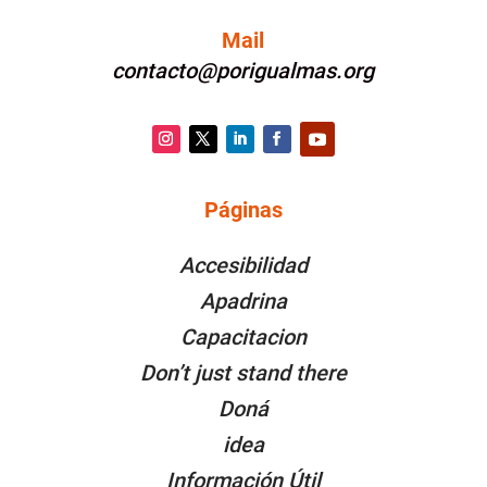
Mail
contacto@porigualmas.org
Instagram
Twitter
LinkedIn
Facebook
YouTube
Páginas
PÁGINAS
Accesibilidad
Apadrina
Capacitacion
Don’t just stand there
Doná
idea
Información Útil