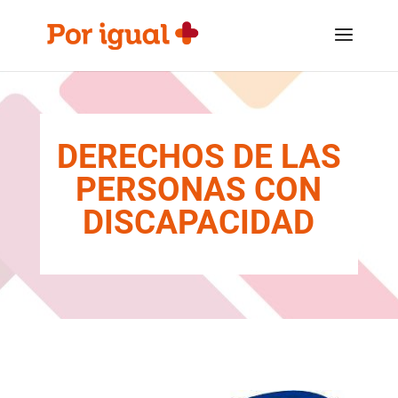
Saltar
Saltar
al
a
contenido
la
navegación
DERECHOS DE LAS
PERSONAS CON
DISCAPACIDAD