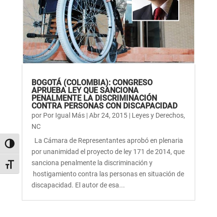
BOGOTÁ (COLOMBIA): CONGRESO
APRUEBA LEY QUE SANCIONA
PENALMENTE LA DISCRIMINACIÓN
CONTRA PERSONAS CON DISCAPACIDAD
por
Por Igual Más
|
Abr 24, 2015
|
Leyes y Derechos
,
NC
La Cámara de Representantes aprobó en plenaria
Alternar alto contraste
por unanimidad el proyecto de ley 171 de 2014, que
sanciona penalmente la discriminación y
Alternar tamaño de letra
hostigamiento contra las personas en situación de
discapacidad. El autor de esa...