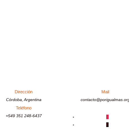
nte:
equisitos/Inmueble/personas_con_discapacidad_incapacidad_laboral.ht
Dirección
Mail
Córdoba, Argentina
contacto@porigualmas.or
Teléfono
+549 351 248-6437
Seguir