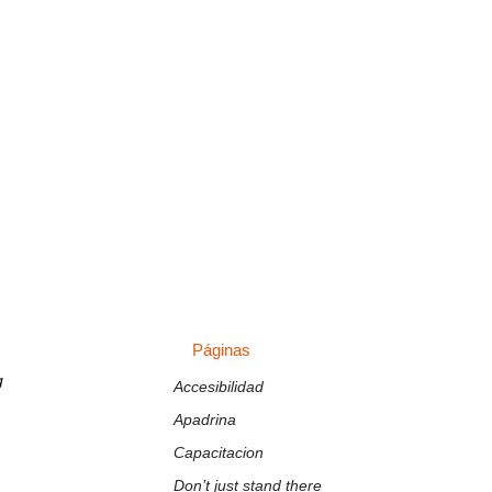
ml
Páginas
PÁGINAS
g
Accesibilidad
Apadrina
Capacitacion
Don’t just stand there