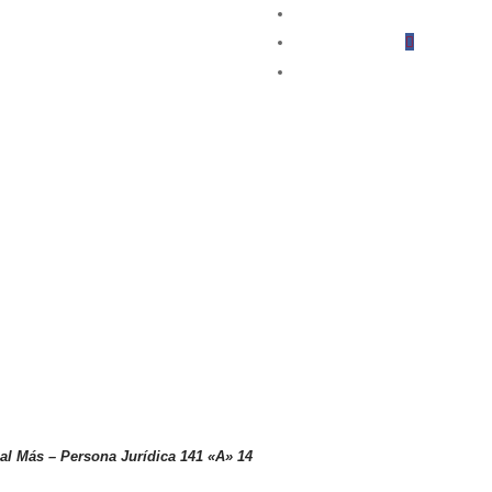
Seguir
Seguir
Seguir
Seguir
ual Más – Persona
Jurídica 141 «A» 14