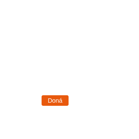
Ana Argento Nasser
Sí podrás. Te dejamos el enlace correspondie
https://www.rentascordoba.gob.ar/mirentas/r
Doná