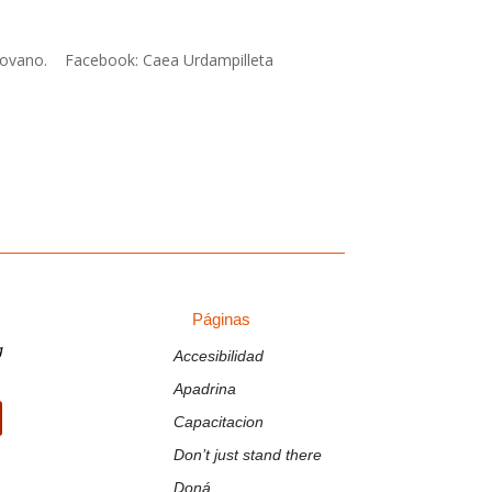
y Pirovano. Facebook: Caea Urdampilleta
Páginas
Páginas
g
Accesibilidad
Apadrina
Capacitacion
ir
Don’t just stand there
Doná