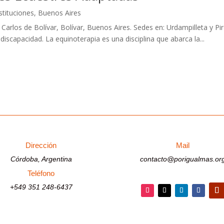
stituciones
,
Buenos Aires
n Carlos de Bolívar, Bolívar, Buenos Aires. Sedes en: Urdampilleta 
iscapacidad. La equinoterapia es una disciplina que abarca la...
Dirección
Mail
Córdoba, Argentina
contacto@porigualmas.or
Teléfono
+549 351 248-6437
Seguir
Seguir
Seguir
Seguir
Segu