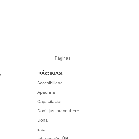
Páginas
PÁGINAS
g
Accesibilidad
Apadrina
ok
uTube
Capacitacion
Don’t just stand there
Doná
idea
Información Útil