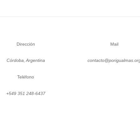
Dirección
Mail
Córdoba, Argentina
contacto@porigualmas.or
Teléfono
Instagram
Twitter
LinkedIn
Facebo
Yo
+549 351 248-6437