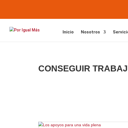
Saltar
Saltar
al
a
contenido
la
navegación
Inicio
Nosotros
Servici
CONSEGUIR TRABA