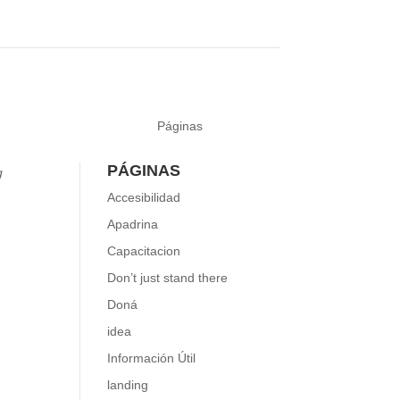
Páginas
PÁGINAS
g
Accesibilidad
Apadrina
ok
uTube
Capacitacion
Don’t just stand there
Doná
idea
Información Útil
landing