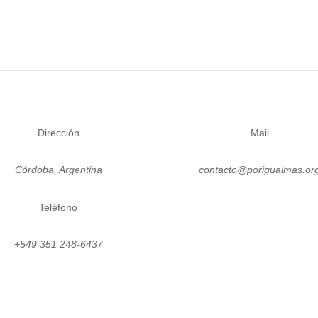
Dirección
Mail
Córdoba, Argentina
contacto@porigualmas.or
Teléfono
Instagram
Twitter
LinkedIn
Facebo
Yo
+549 351 248-6437