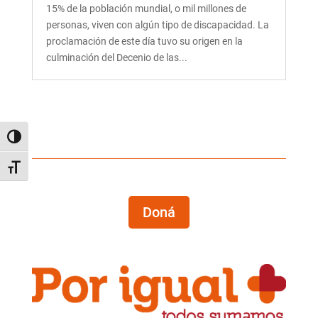
15% de la población mundial, o mil millones de
personas, viven con algún tipo de discapacidad. La
proclamación de este día tuvo su origen en la
culminación del Decenio de las...
Alternar alto contraste
Alternar tamaño de letra
Doná