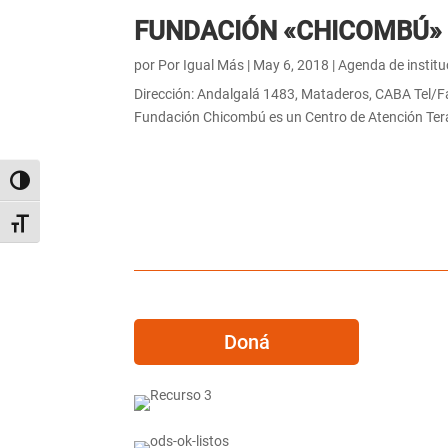
FUNDACIÓN «CHICOMBÚ»
por
Por Igual Más
|
May 6, 2018
|
Agenda de institu
Dirección: Andalgalá 1483, Mataderos, CABA Tel/
Fundación Chicombú es un Centro de Atención Terapé
Alternar alto contraste
Alternar tamaño de letra
Doná