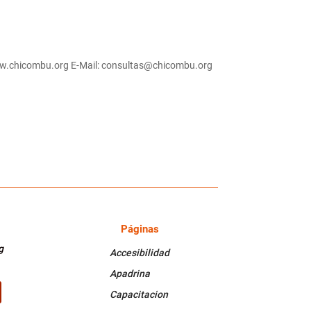
/www.chicombu.org E-Mail: consultas@chicombu.org
Páginas
PÁGINAS
g
Accesibilidad
Apadrina
Capacitacion
k
Tube