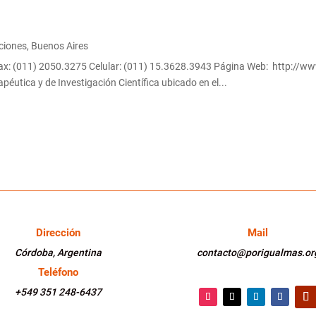
ciones
,
Buenos Aires
Fax: (011) 2050.3275 Celular: (011) 15.3628.3943 Página Web: http:/
utica y de Investigación Científica ubicado en el...
Dirección
Mail
Córdoba, Argentina
contacto@porigualmas.or
Teléfono
+549 351 248-6437
Instagram
Twitter
LinkedIn
Faceboo
You