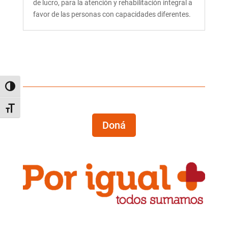
de lucro, para la atención y rehabilitación integral a
favor de las personas con capacidades diferentes.
Alternar alto contraste
Alternar tamaño de letra
Doná