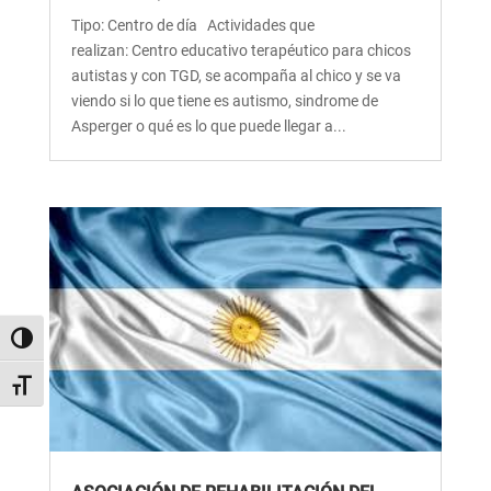
Tipo: Centro de día Actividades que
realizan: Centro educativo terapéutico para chicos
autistas y con TGD, se acompaña al chico y se va
viendo si lo que tiene es autismo, sindrome de
Asperger o qué es lo que puede llegar a...
Alternar alto contraste
Alternar tamaño de letra